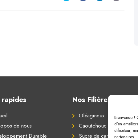
 rapides
Nos Filières
eil
Oléagineux
Bienvenue ! C
d’en améliore
ropos de nous
Caoutchouc naturel
utilisateur, a
eloppement Durable
Sucre de canne
partenaires.