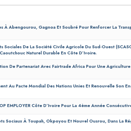
les À Abengourou, Gagnoa Et Soubré Pour Renforcer La Trans
s Sociales De La Société Civile Agricole Du Sud-Ouest (SCASO
Caoutchouc Naturel Durable En Côte D’Ivoire.
n De Partenariat Avec Fairtrade Africa Pour Une Agriculture 
ent Au Pacte Mondial Des Nations Unies Et Renouvelle Son E
 TOP EMPLOYER Côte D’Ivoire Pour La 4ème Année Consécutiv
ets Sociaux À Toupah, Okpoyou Et Nouvel Ousrou, Dans La R