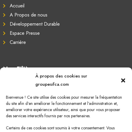
Accueil
A Propos de nous
Développement Durable
Espace Presse
Carrière
Nos Filières
À propos des cookies sur
Oléagineux
groupesifca.com
Caoutchouc naturel
Bienvenue ! Ce site utilise des cookies pour mesurer la fréquentation
Sucre de canne
du site afin d’en améliorer le fonctionnement et l’administration et,
améliorer votre expérience utilisateur, ainsi que pour vous proposer
Energie Renouvelable
des services interactifs fournis par nos partenaires.
Certains de ces cookies sont soumis à votre consentement. Vous