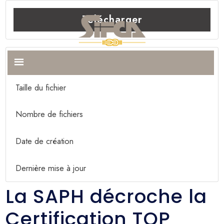
Télécharger
Télécharger
922
Taille du fichier
200.42 KB
Nombre de fichiers
1
Date de création
17 janvier 2026
Dernière mise à jour
11 février 2026
La SAPH décroche la
Certification TOP