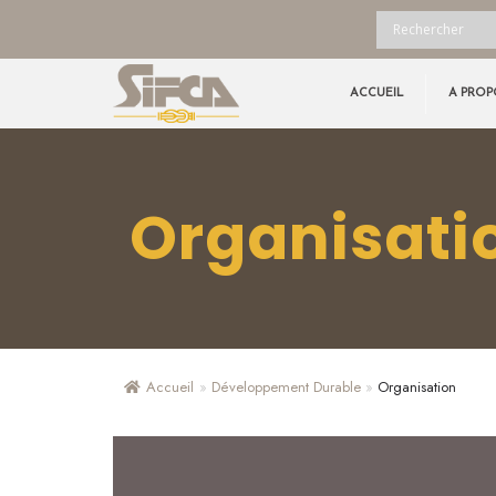
ACCUEIL
A PROP
Organisati
Accueil
»
Développement Durable
»
Organisation