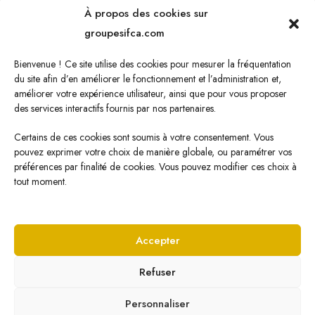
À propos des cookies sur
Oléagineux
groupesifca.com
Caoutchouc naturel
Bienvenue ! Ce site utilise des cookies pour mesurer la fréquentation
Sucre de canne
du site afin d’en améliorer le fonctionnement et l’administration et,
améliorer votre expérience utilisateur, ainsi que pour vous proposer
Energie Renouvelable
des services interactifs fournis par nos partenaires.
Certains de ces cookies sont soumis à votre consentement. Vous
pouvez exprimer votre choix de manière globale, ou paramétrer vos
Nous écrire
préférences par finalité de cookies. Vous pouvez modifier ces choix à
tout moment.
Cliquez ici pour nous écrire !
Accepter
Refuser
© Copyright
2026 SIFCA par
Veone Digital
Personnaliser