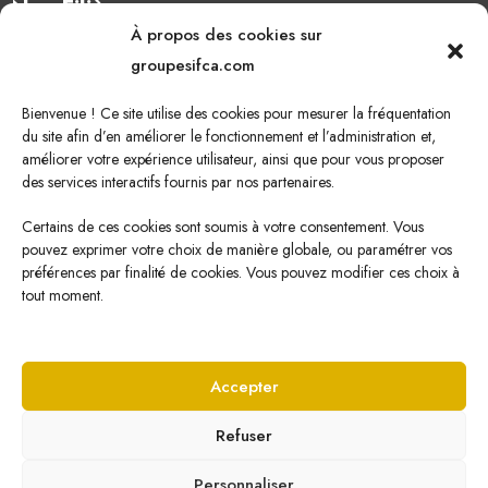
Nos Filières
À propos des cookies sur
Oléagineux
groupesifca.com
Caoutchouc naturel
Bienvenue ! Ce site utilise des cookies pour mesurer la fréquentation
Sucre de canne
du site afin d’en améliorer le fonctionnement et l’administration et,
améliorer votre expérience utilisateur, ainsi que pour vous proposer
Energie Renouvelable
des services interactifs fournis par nos partenaires.
Certains de ces cookies sont soumis à votre consentement. Vous
pouvez exprimer votre choix de manière globale, ou paramétrer vos
Nous écrire
préférences par finalité de cookies. Vous pouvez modifier ces choix à
tout moment.
Cliquez ici pour nous écrire !
Accepter
Refuser
© Copyright
2026 SIFCA par
Veone Digital
Personnaliser