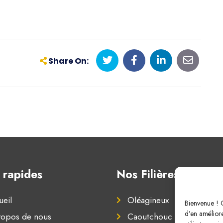
Share On:
 rapides
Nos Filières
eil
Oléagineux
Bienvenue ! C
d’en améliore
ropos de nous
Caoutchouc naturel