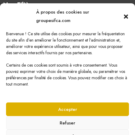
Nos Filières
À propos des cookies sur
Oléagineux
groupesifca.com
Caoutchouc naturel
Bienvenue ! Ce site utilise des cookies pour mesurer la fréquentation
Sucre de canne
du site afin d’en améliorer le fonctionnement et l’administration et,
améliorer votre expérience utilisateur, ainsi que pour vous proposer
Energie Renouvelable
des services interactifs fournis par nos partenaires.
Certains de ces cookies sont soumis à votre consentement. Vous
pouvez exprimer votre choix de manière globale, ou paramétrer vos
Nous écrire
préférences par finalité de cookies. Vous pouvez modifier ces choix à
tout moment.
Cliquez ici pour nous écrire !
Accepter
Refuser
© Copyright
2026 SIFCA par
Veone Digital