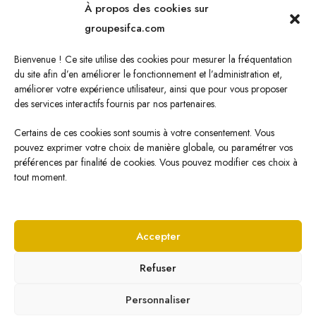
À propos des cookies sur
Oléagineux
groupesifca.com
Caoutchouc naturel
Bienvenue ! Ce site utilise des cookies pour mesurer la fréquentation
Sucre de canne
du site afin d’en améliorer le fonctionnement et l’administration et,
améliorer votre expérience utilisateur, ainsi que pour vous proposer
Energie Renouvelable
des services interactifs fournis par nos partenaires.
Certains de ces cookies sont soumis à votre consentement. Vous
pouvez exprimer votre choix de manière globale, ou paramétrer vos
Nous écrire
préférences par finalité de cookies. Vous pouvez modifier ces choix à
tout moment.
Cliquez ici pour nous écrire !
Accepter
Refuser
© Copyright
2026 SIFCA par
Veone Digital
Personnaliser