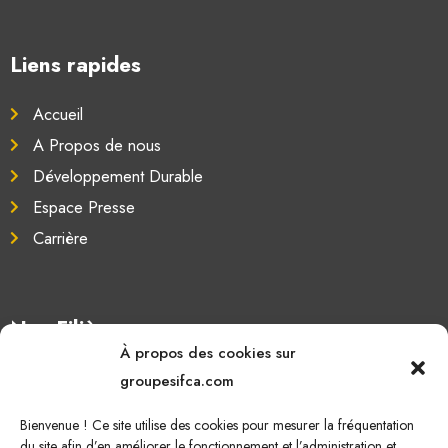
Liens rapides
Accueil
A Propos de nous
Développement Durable
Espace Presse
Carrière
Nos Filières
À propos des cookies sur
Oléagineux
groupesifca.com
Caoutchouc naturel
Bienvenue ! Ce site utilise des cookies pour mesurer la fréquentation
Sucre de canne
du site afin d’en améliorer le fonctionnement et l’administration et,