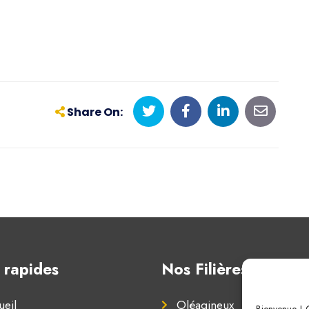
Share On:
 rapides
Nos Filières
eil
Oléagineux