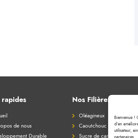
 rapides
Nos Filières
eil
Oléagineux
Bienvenue ! C
d’en améliore
ropos de nous
Caoutchouc naturel
utilisateur, a
eloppement Durable
Sucre de canne
partenaires.