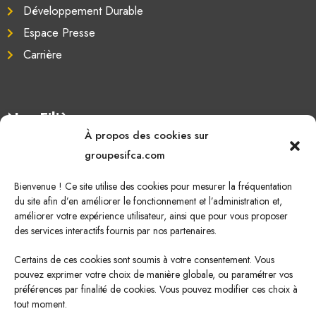
Développement Durable
Espace Presse
Carrière
Nos Filières
À propos des cookies sur
Oléagineux
groupesifca.com
Caoutchouc naturel
Bienvenue ! Ce site utilise des cookies pour mesurer la fréquentation
Sucre de canne
du site afin d’en améliorer le fonctionnement et l’administration et,
améliorer votre expérience utilisateur, ainsi que pour vous proposer
Energie Renouvelable
des services interactifs fournis par nos partenaires.
Certains de ces cookies sont soumis à votre consentement. Vous
pouvez exprimer votre choix de manière globale, ou paramétrer vos
Nous écrire
préférences par finalité de cookies. Vous pouvez modifier ces choix à
tout moment.