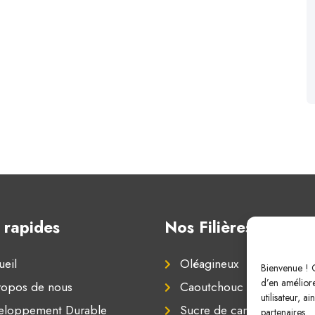
 rapides
Nos Filières
eil
Oléagineux
Bienvenue ! C
d’en améliore
ropos de nous
Caoutchouc naturel
utilisateur, a
eloppement Durable
Sucre de canne
partenaires.