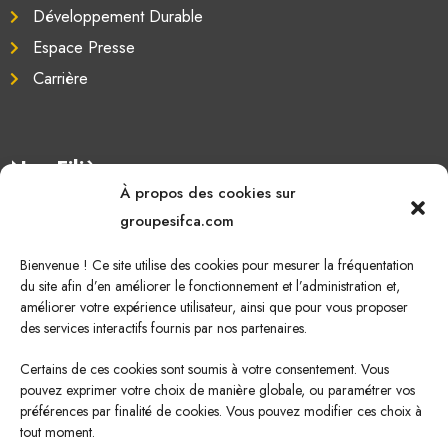
Développement Durable
Espace Presse
Carrière
Nos Filières
À propos des cookies sur
Oléagineux
groupesifca.com
Caoutchouc naturel
Bienvenue ! Ce site utilise des cookies pour mesurer la fréquentation
Sucre de canne
du site afin d’en améliorer le fonctionnement et l’administration et,
améliorer votre expérience utilisateur, ainsi que pour vous proposer
Energie Renouvelable
des services interactifs fournis par nos partenaires.
Certains de ces cookies sont soumis à votre consentement. Vous
pouvez exprimer votre choix de manière globale, ou paramétrer vos
Nous écrire
préférences par finalité de cookies. Vous pouvez modifier ces choix à
tout moment.