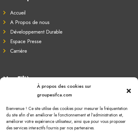
Accueil
A Propos de nous
Développement Durable
Espace Presse
Carrière
Nos Filières
À propos des cookies sur
Oléagineux
groupesifca.com
Caoutchouc naturel
Bienvenue ! Ce site utilise des cookies pour mesurer la fréquentation
Sucre de canne
du site afin d’en améliorer le fonctionnement et l’administration et,
améliorer votre expérience utilisateur, ainsi que pour vous proposer
Energie Renouvelable
des services interactifs fournis par nos partenaires.