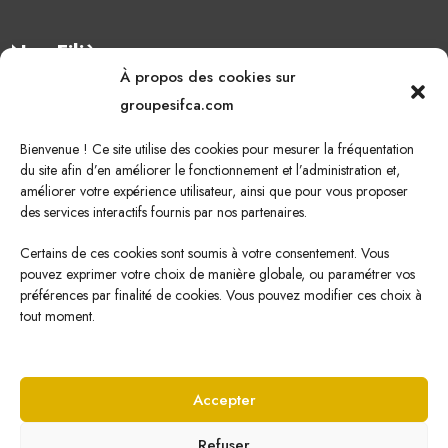
Nos Filières
À propos des cookies sur
Oléagineux
groupesifca.com
Caoutchouc naturel
Bienvenue ! Ce site utilise des cookies pour mesurer la fréquentation
Sucre de canne
du site afin d’en améliorer le fonctionnement et l’administration et,
améliorer votre expérience utilisateur, ainsi que pour vous proposer
Energie Renouvelable
des services interactifs fournis par nos partenaires.
Certains de ces cookies sont soumis à votre consentement. Vous
pouvez exprimer votre choix de manière globale, ou paramétrer vos
Nous écrire
préférences par finalité de cookies. Vous pouvez modifier ces choix à
tout moment.
Cliquez ici pour nous écrire !
Accepter
Refuser