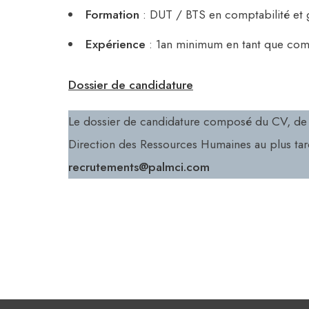
Formation
: DUT / BTS en comptabilité et 
Expérience
: 1an minimum en tant que com
Dossier de candidature
Le dossier de candidature composé du CV, de l
Direction des Ressources Humaines au plus tar
recrutements@palmci.com