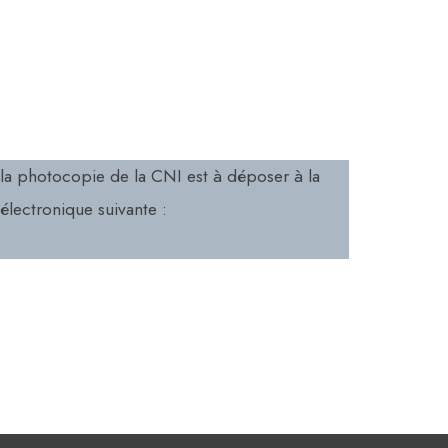
la photocopie de la CNI est à déposer à la
électronique suivante :