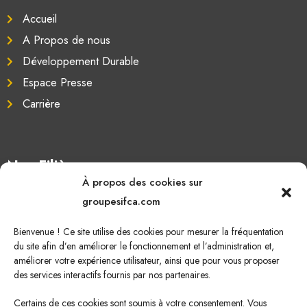
Accueil
A Propos de nous
Développement Durable
Espace Presse
Carrière
Nos Filières
À propos des cookies sur
Oléagineux
groupesifca.com
Caoutchouc naturel
Bienvenue ! Ce site utilise des cookies pour mesurer la fréquentation
Sucre de canne
du site afin d’en améliorer le fonctionnement et l’administration et,
améliorer votre expérience utilisateur, ainsi que pour vous proposer
Energie Renouvelable
des services interactifs fournis par nos partenaires.
Certains de ces cookies sont soumis à votre consentement. Vous