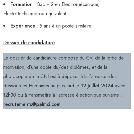
Formation
: Bac + 2 en Electromécanique,
Electrotechnique ou équivalent
Expérience
: 5 ans à un poste similaire.
Dossier de candidature
Le dossier de candidature composé du CV, de la lettre de
motivation, d’une copie du/des diplômes, et de la
photocopie de la CNI est à déposer à la Direction des
Ressources Humaines au plus tard le
12 Juillet 2024
avant
12h30 ou à transmettre à l’adresse électronique suivante :
recrutements@palmci.com