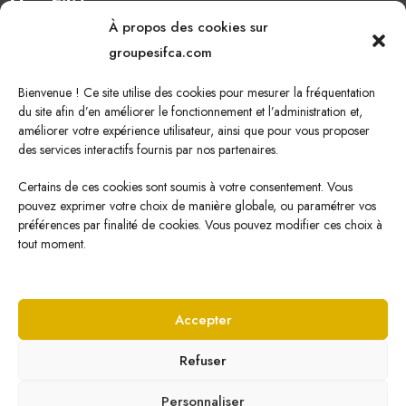
Nos Filières
À propos des cookies sur
Oléagineux
groupesifca.com
Caoutchouc naturel
Bienvenue ! Ce site utilise des cookies pour mesurer la fréquentation
Sucre de canne
du site afin d’en améliorer le fonctionnement et l’administration et,
améliorer votre expérience utilisateur, ainsi que pour vous proposer
Energie Renouvelable
des services interactifs fournis par nos partenaires.
Certains de ces cookies sont soumis à votre consentement. Vous
pouvez exprimer votre choix de manière globale, ou paramétrer vos
Nous écrire
préférences par finalité de cookies. Vous pouvez modifier ces choix à
tout moment.
Cliquez ici pour nous écrire !
Accepter
Refuser
© Copyright
2026 SIFCA par
Veone Digital
Personnaliser