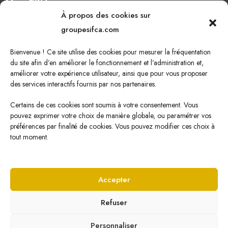
Nos Filières
À propos des cookies sur
Oléagineux
groupesifca.com
Caoutchouc naturel
Bienvenue ! Ce site utilise des cookies pour mesurer la fréquentation
Sucre de canne
du site afin d’en améliorer le fonctionnement et l’administration et,
améliorer votre expérience utilisateur, ainsi que pour vous proposer
Energie Renouvelable
des services interactifs fournis par nos partenaires.
Certains de ces cookies sont soumis à votre consentement. Vous
pouvez exprimer votre choix de manière globale, ou paramétrer vos
Nous écrire
préférences par finalité de cookies. Vous pouvez modifier ces choix à
tout moment.
Cliquez ici pour nous écrire !
Accepter
Refuser
© Copyright
2026 SIFCA par
Veone Digital
Personnaliser