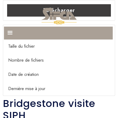
Télécharger
Télécharger
898
Taille du fichier
324.81 KB
Nombre de fichiers
1
Date de création
24 juillet 2024
Dernière mise à jour
11 février 2026
Bridgestone visite
SIPH