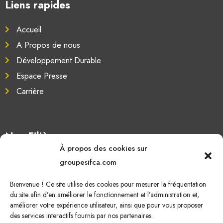
Liens rapides
Accueil
A Propos de nous
Développement Durable
Espace Presse
Carrière
Nos Filières
À propos des cookies sur
Oléagineux
groupesifca.com
Caoutchouc naturel
Bienvenue ! Ce site utilise des cookies pour mesurer la fréquentation
Sucre de canne
du site afin d’en améliorer le fonctionnement et l’administration et,
améliorer votre expérience utilisateur, ainsi que pour vous proposer
Energie Renouvelable
des services interactifs fournis par nos partenaires.