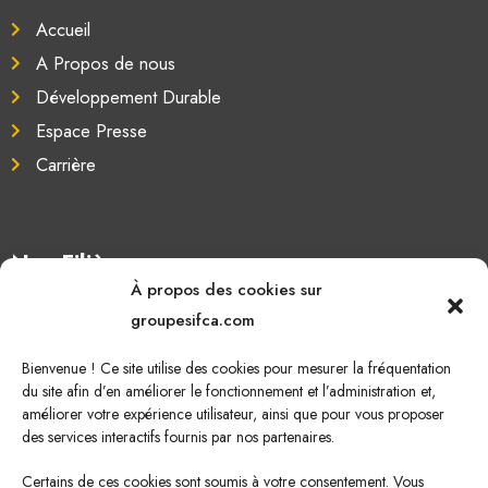
Accueil
A Propos de nous
Développement Durable
Espace Presse
Carrière
Nos Filières
À propos des cookies sur
Oléagineux
groupesifca.com
Caoutchouc naturel
Bienvenue ! Ce site utilise des cookies pour mesurer la fréquentation
Sucre de canne
du site afin d’en améliorer le fonctionnement et l’administration et,
améliorer votre expérience utilisateur, ainsi que pour vous proposer
Energie Renouvelable
des services interactifs fournis par nos partenaires.
Certains de ces cookies sont soumis à votre consentement. Vous