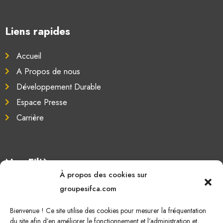
Liens rapides
Accueil
A Propos de nous
Développement Durable
Espace Presse
Carrière
Nos Filières
À propos des cookies sur
Oléagineux
groupesifca.com
Caoutchouc naturel
Bienvenue ! Ce site utilise des cookies pour mesurer la fréquentation
Sucre de canne
du site afin d’en améliorer le fonctionnement et l’administration et,