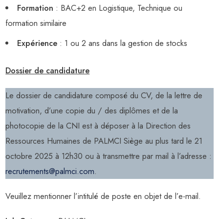
Formation
: BAC+2 en Logistique, Technique ou
formation similaire
Expérience
: 1 ou 2 ans dans la gestion de stocks
Dossier de candidature
Le dossier de candidature composé du CV, de la lettre de
motivation, d’une copie du / des diplômes et de la
photocopie de la CNI est à déposer à la Direction des
Ressources Humaines de PALMCI Siège au plus tard le 21
octobre 2025 à 12h30 ou à transmettre par mail à l’adresse :
recrutements@palmci.com
.
Veuillez mentionner l’intitulé de poste en objet de l’e-mail.